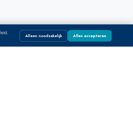
leid.
Alleen noodzakelijk
Alles accepteren
OUR LOCATIONS
Belgium — Merksem
Elsenstraat 3, 2170
Belgium — Charleroi
Rue Vital Françoisse 220
Germany — Essen
Am Stadthafen 12, 45356
Clients:
info@famsalt.be