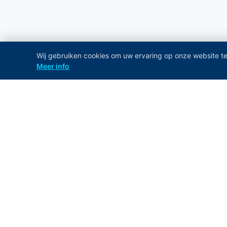
Wij gebruiken cookies om uw ervaring op onze website te
Meer info
QUICK L
Home
Professional salt solutions since 2011
Products
+32 3 369 30 59
Bag Sales
info@famsalt.be
Blog
BTW: BE 0837.656.366
About Us