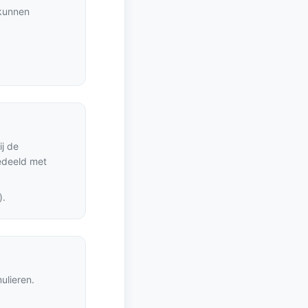
 kunnen
j de
edeeld met
).
ulieren.