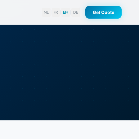
NL
FR
EN
DE
Get Quote
|
|
|