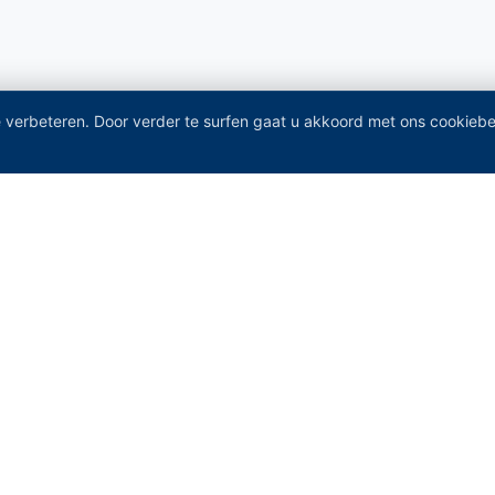
 verbeteren. Door verder te surfen gaat u akkoord met ons cookiebe
INKS
PRODUCTS
De-Icing Salt & Winter
Water Softener & Pool Salt
Food Grade & Industrial Salt
Livestock Feed & Agricultural