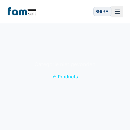
🌐
EN
▼
Categorie niet gevonden
←
Products